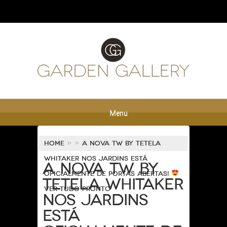
Menu
Home
»
»
A nova TW By Tetela
Whitaker nos Jardins está
A nova TW By
oficialmente de portas abertas!
Tetela Whitaker
Ver tudo pronto
nos Jardins
está