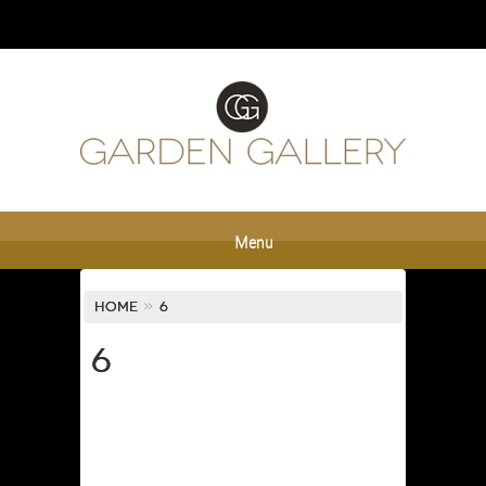
Menu
Home
»
6
6