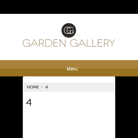
Menu
Home
»
4
4